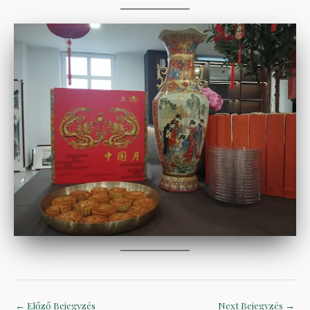
←
Előző Bejegyzés
Next Bejegyzés
→