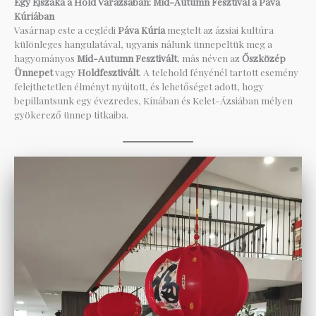
Egy Éjszaka a Hold Varázsában: Mid-Autumn Fesztivál a Páva
Kúriában
Vasárnap este a ceglédi
Páva Kúria
megtelt az ázsiai kultúra
különleges hangulatával, ugyanis nálunk ünnepeltük meg a
hagyományos
Mid-Autumn Fesztivált
, más néven az
Őszközép
Ünnepet
vagy
Holdfesztivált
. A telehold fényénél tartott esemény
felejthetetlen élményt nyújtott, és lehetőséget adott, hogy
bepillantsunk egy évezredes, Kínában és Kelet-Ázsiában mélyen
gyökerező ünnep titkaiba.