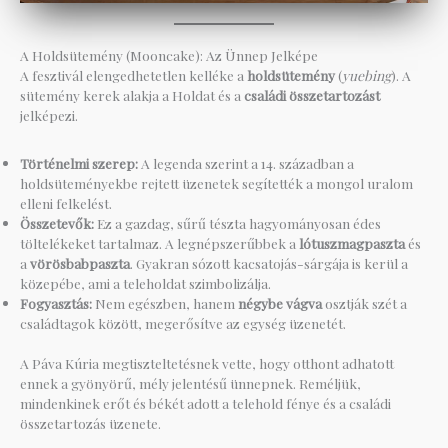
A Holdsütemény (Mooncake): Az Ünnep Jelképe
A fesztivál elengedhetetlen kelléke a
holdsütemény
(
yuebing
). A
sütemény kerek alakja a Holdat és a
családi összetartozást
jelképezi.
Történelmi szerep:
A legenda szerint a 14. században a
holdsüteményekbe rejtett üzenetek segítették a mongol uralom
elleni felkelést.
Összetevők:
Ez a gazdag, sűrű tészta hagyományosan édes
töltelékeket tartalmaz. A legnépszerűbbek a
lótuszmagpaszta
és
a
vörösbabpaszta
. Gyakran sózott kacsatojás-sárgája is kerül a
közepébe, ami a teleholdat szimbolizálja.
Fogyasztás:
Nem egészben, hanem
négybe vágva
osztják szét a
családtagok között, megerősítve az egység üzenetét.
A Páva Kúria megtiszteltetésnek vette, hogy otthont adhatott
ennek a gyönyörű, mély jelentésű ünnepnek. Reméljük,
mindenkinek erőt és békét adott a telehold fénye és a családi
összetartozás üzenete.