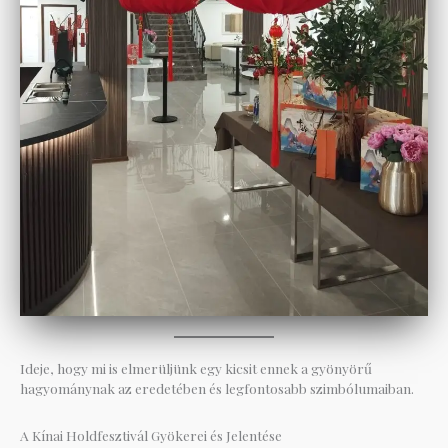
Ideje, hogy mi is elmerüljünk egy kicsit ennek a gyönyörű
hagyománynak az eredetében és legfontosabb szimbólumaiban.
A Kínai Holdfesztivál Gyökerei és Jelentése