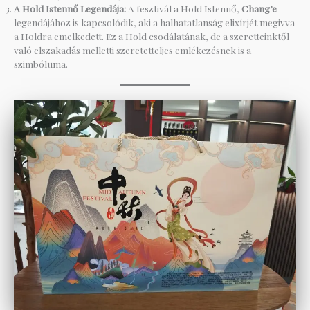
A Hold Istennő Legendája:
A fesztivál a Hold Istennő,
Chang’e
legendájához is kapcsolódik, aki a halhatatlanság elixírjét megivva
a Holdra emelkedett. Ez a Hold csodálatának, de a szeretteinktől
való elszakadás melletti szeretetteljes emlékezésnek is a
szimbóluma.