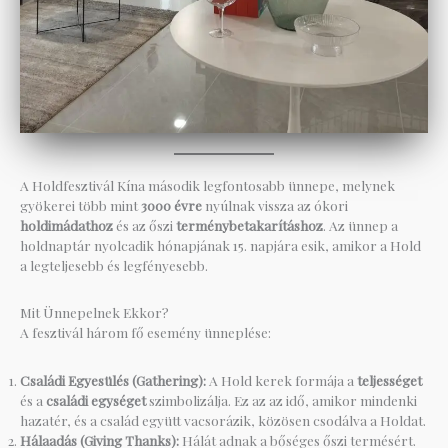
A Holdfesztivál Kína második legfontosabb ünnepe, melynek
gyökerei több mint
3000 évre
nyúlnak vissza az ókori
holdimádathoz
és az őszi
terménybetakarításhoz
. Az ünnep a
holdnaptár nyolcadik hónapjának 15. napjára esik, amikor a Hold
a legteljesebb és legfényesebb.
Mit Ünnepelnek Ekkor?
A fesztivál három fő esemény ünneplése:
Családi Egyesülés (Gathering):
A Hold kerek formája a
teljességet
és a
családi egységet
szimbolizálja. Ez az az idő, amikor mindenki
hazatér, és a család együtt vacsorázik, közösen csodálva a Holdat.
Hálaadás (Giving Thanks):
Hálát adnak a bőséges őszi termésért.