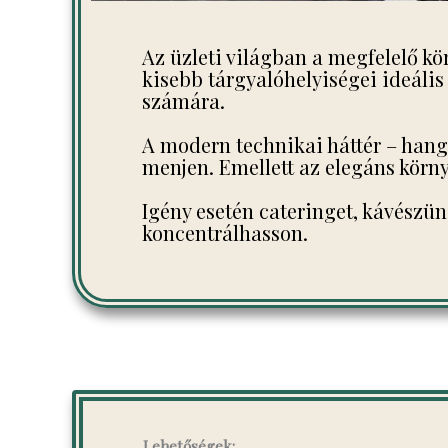
Az üzleti világban a megfelelő k
kisebb tárgyalóhelyiségei ideális
számára.
A modern technikai háttér – hango
menjen. Emellett az elegáns körny
Igény esetén cateringet, kávészüne
koncentrálhasson.
Lehetőségek: