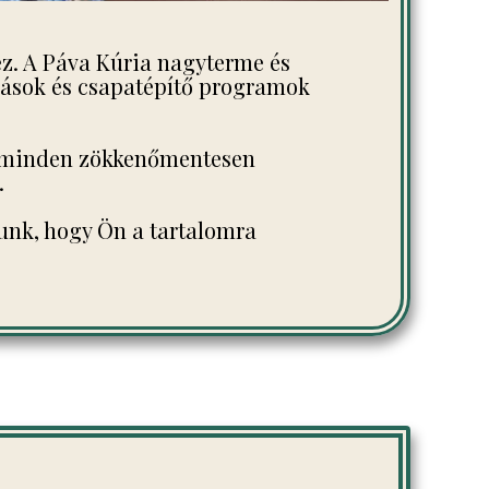
ez. A Páva Kúria nagyterme és
adások és csapatépítő programok
ogy minden zökkenőmentesen
.
ítunk, hogy Ön a tartalomra