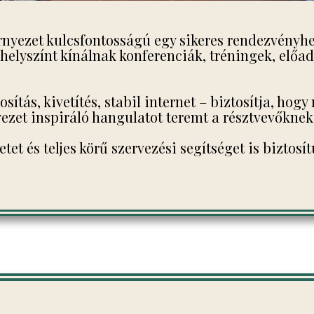
örnyezet kulcsfontosságú egy sikeres rendezvényh
 helyszínt kínálnak konferenciák, tréningek, elő
sítás, kivetítés, stabil internet – biztosítja, h
ezet inspiráló hangulatot teremt a résztvevőknek
tet és teljes körű szervezési segítséget is biztos