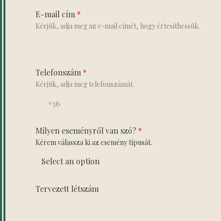
E-mail cím
*
Kérjük, adja meg az e-mail címét, hogy értesíthessük.
Telefonszám
*
Kérjük, adja meg telefonszámát.
+36
H
u
n
Milyen eseményről van szó?
*
g
Kérem válassza ki az esemény típusát.
a
r
y
+
3
Tervezett létszám
6