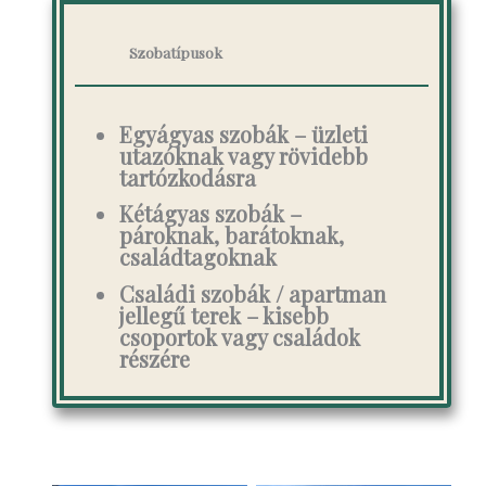
Szobatípusok
Egyágyas szobák
– üzleti
utazóknak vagy rövidebb
tartózkodásra
Kétágyas szobák
–
pároknak, barátoknak,
családtagoknak
Családi szobák / apartman
jellegű terek
– kisebb
csoportok vagy családok
részére