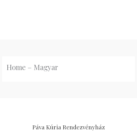
Skip
to
content
Home – Magyar
Páva Kúria Rendezvényház